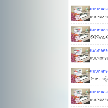
บรรจุบุคค
แบบทดสอบอ
แบบทดสอบออ
พ.ย. 2568
แบบทดสอบอ
องค์กรปกค
จัดให้ตามค
งานขององค์
แบบทดสอบอ
Basic Gr
แบบทดสอบออ
Grammar))
แบบทดสอบอ
วิชาความรู
610
ดี, วิธีปฏ
แบบทดสอบอ
พร้อมเฉลย
แบบทดสอบอ