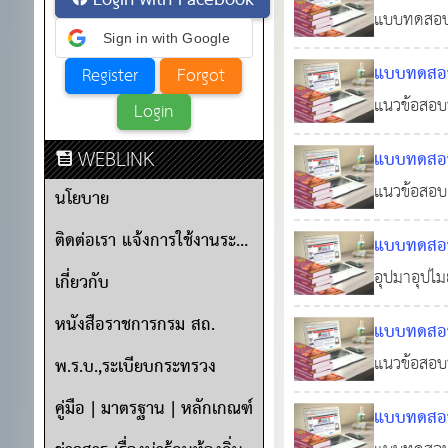
Login with Facebook
แบบทดสอบอ
14 พ.ย.
Sign in with Google
แบบทดสอบค
แนวข้อสอบพ
2564
0
ท้องถิ่นฟร
WEBLINK
แบบทดสอบค
แนวข้อสอบ 
0
2
นโยบาย
#สอบบรรจุท้
ติดต่อเรา แจ้งการใช้งานระบบ
แบบทดสอบค
อุปมาอุปไม
2564
0
เกี่ยวกับ
เรียนรู้ขอ
หนังสือราชการกรม สถ.
แบบทดสอบคว
แนวข้อสอบพ
พ.ร.บ.,ระเบียบกระทรวง
คู่มือ | มาตรฐาน | หลักเกณฑ์
แบบทดสอบอ