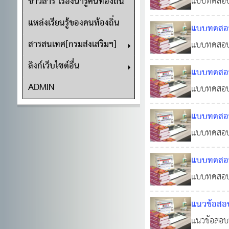
ข่าวสาร เรื่องน่ารู้คนท้องถิ่น
แบบทดสอบอ
0
6
อังกฤษสอบ 
แหล่งเรียนรู้ของคนท้องถิ่น
แบบทดสอบอ
และการอ่า
สารสนเทศ[กรมส่งเสริมฯ]
แบบทดสอบอ
ถิ่น จะเน้
ลิงก์เว็บไซต์อื่น
แบบทดสอบอ
ส่วนให
ADMIN
แบบทดสอบออ
678
จะเน้นไปที
แบบทดสอบอ
ใหญ่
ทางจริยธร
แบบทดสอบออ
จริยธรรม พ
แบบทดสอบอ
แบบทดสอบออ
11 ธ.ค.
ประกาศคณะ
แนวข้อสอบ
แนวข้อสอบท
0
4