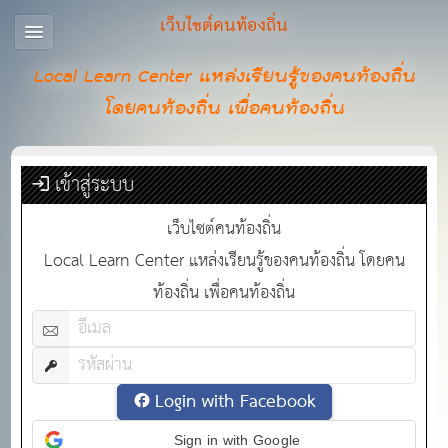
เว็บไซต์คนท้องถิ่น
Local Learn Center แหล่งเรียนรู้ของคนท้องถิ่น
โดยคนท้องถิ่น เพื่อคนท้องถิ่น
เข้าสู่ระบบ
เว็บไซต์คนท้องถิ่น
Local Learn Center แหล่งเรียนรู้ของคนท้องถิ่น โดยคน
ท้องถิ่น เพื่อคนท้องถิ่น
Login with Facebook
Sign in with Google