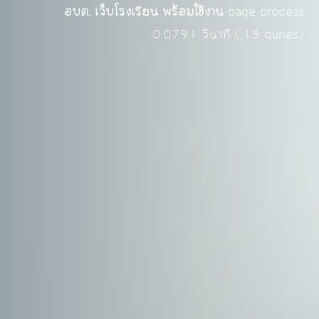
อบต. เว็บโรงเรียน พร้อมใช้งาน
page process
0.0791
วินาที (
15
quries.)