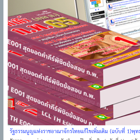
รัฐธรรมนูญแห่งราชอาณาจักรไทยแก้ไขเพิ่มเติม (ฉบับที่ 1)พุ