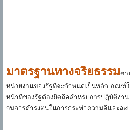
มาตรฐานทางจริยธรรม
ตา
หน่วยงานของรัฐที่จะกำหนดเป็นหลักเกณฑ์ในก
หน้าที่ของรัฐต้องยึดถือสำหรับการปฏิบัติง
จนการดำรงตนในการกระทำความดีและละเว