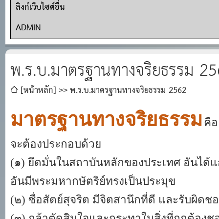
ลิงก์เว็บไซต์อื่น
ADMIN
พ.ร.บ.มาตรฐานทางจริยธรรม 2
[หน้าหลัก]
พ.ร.บ.มาตรฐานทางจริยธรรม 2562
มาตรฐานทางจริยธรรม
คือ
จะต้องประกอบด้วย
(๑) ยึดมั่นในสถาบันหลักของประเทศ อันได
อันมีพระมหากษัตริย์ทรงเป็นประมุข
(๒) ซื่อสัตย์สุจริต มีจิตสานึกที่ดี และรับผิดช
(๓) กล้าตัดสินใจและกระทาในสิ่งที่ถูกต้อง