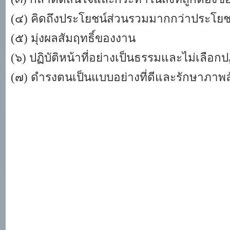
(๔) คิดถึงประโยชน์ส่วนรวมมากกว่าประโยช
(๕) มุ่งผลสัมฤทธิ์ของงาน
(๖) ปฏิบัติหน้าที่อย่างเป็นธรรมและไม่เลือกปฏ
(๗) ดำรงตนเป็นแบบอย่างที่ดีและรักษาภา